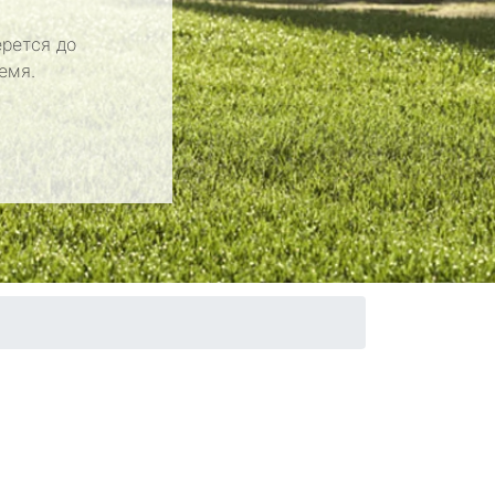
рется до
емя.