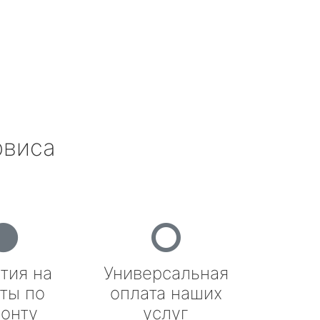
рвиса
тия на
Универсальная
ты по
оплата наших
онту
услуг