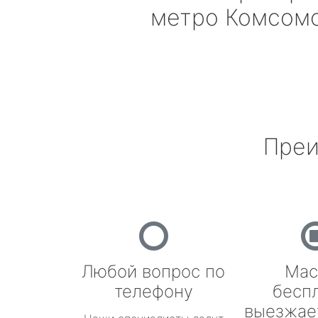
метро Комсом
Преи
Любой вопрос по
Мас
телефону
бесп
выезжае