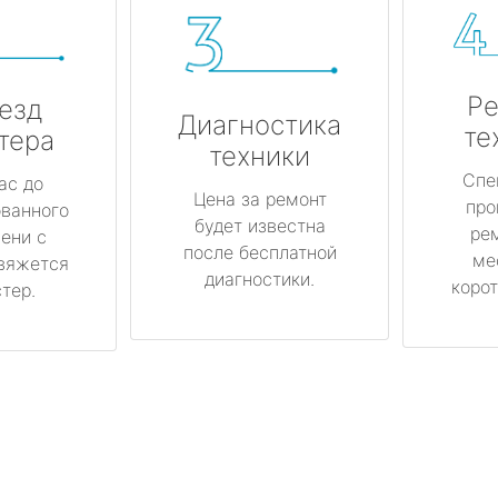
Ре
езд
Диагностика
те
тера
техники
Спе
ас до
Цена за ремонт
про
ованного
будет известна
ре
ени с
после бесплатной
ме
вяжется
диагностики.
корот
тер.