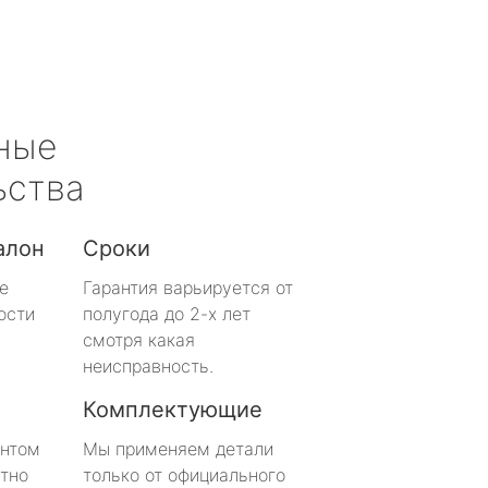
ные
ьства
алон
Сроки
е
Гарантия варьируется от
ости
полугода до 2-х лет
смотря какая
неисправность.
Комплектующие
онтом
Мы применяем детали
тно
только от официального