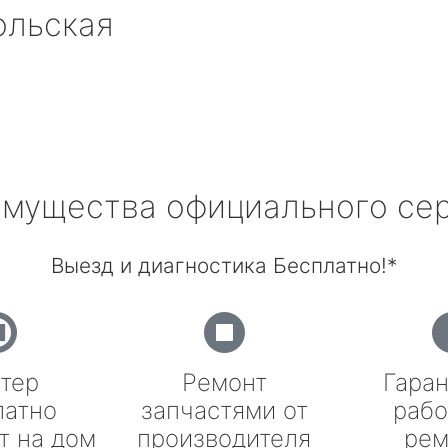
ольская
мущества официального се
Выезд и диагностика Бесплатно!*
тер
Ремонт
Гаран
латно
запчастями от
рабо
т на дом
производителя
рем