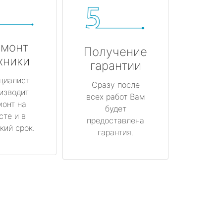
монт
Получение
хники
гарантии
циалист
Сразу после
изводит
всех работ Вам
монт на
будет
сте и в
предоставлена
кий срок.
гарантия.