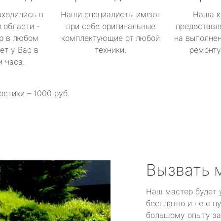
аходились в
Наши специалисты имеют
Наша к
 области -
при себе оригинальные
предоставл
р в любом
комплектующие от любой
на выполнен
ет у Вас в
техники.
ремонту 
и часа.
остики – 1000 руб.
Вызвать 
Наш мастер будет 
бесплатно и не с п
большому опыту за