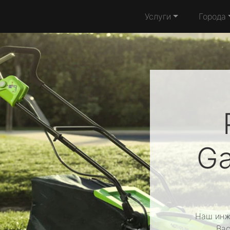
Услуги
Города
Ga
Наш инж
Вас