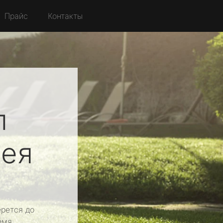
Прайс
Контакты
л
рея
рется до
емя.