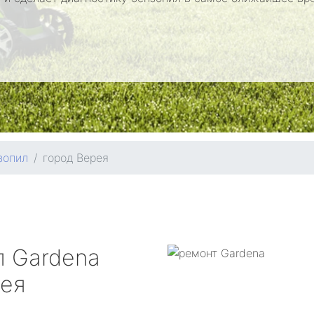
зопил
город Верея
л
Gardena
рея