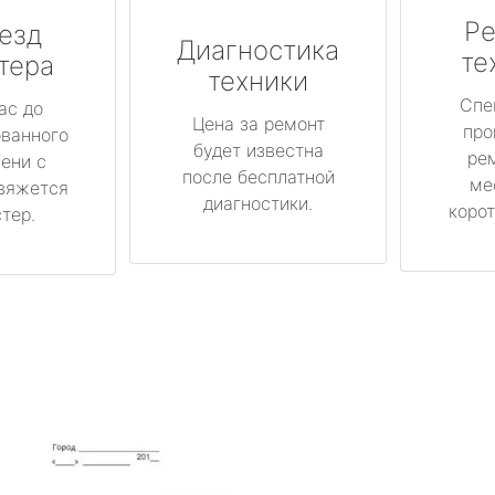
Ре
езд
Диагностика
те
тера
техники
Спе
ас до
Цена за ремонт
про
ованного
будет известна
ре
ени с
после бесплатной
ме
вяжется
диагностики.
корот
тер.