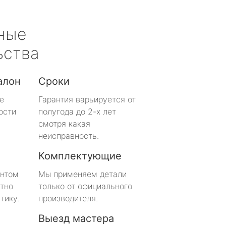
ные
ьства
алон
Сроки
е
Гарантия варьируется от
ости
полугода до 2-х лет
смотря какая
неисправность.
Комплектующие
онтом
Мы применяем детали
тно
только от официального
тику.
производителя.
Выезд мастера