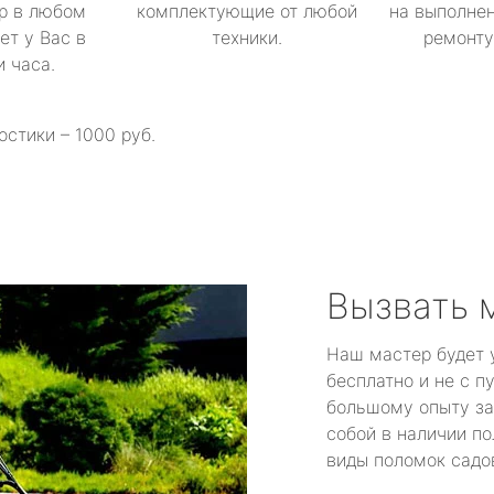
р в любом
комплектующие от любой
на выполнен
ет у Вас в
техники.
ремонту 
и часа.
остики – 1000 руб.
Вызвать 
Наш мастер будет 
бесплатно и не с п
большому опыту за
собой в наличии по
виды поломок садов