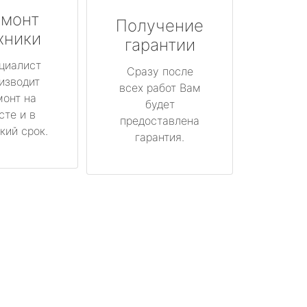
монт
Получение
хники
гарантии
циалист
Сразу после
изводит
всех работ Вам
монт на
будет
сте и в
предоставлена
кий срок.
гарантия.