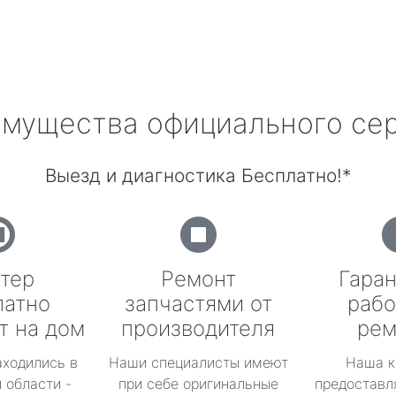
мущества официального се
Выезд и диагностика Бесплатно!*
тер
Ремонт
Гаран
латно
запчастями от
рабо
т на дом
производителя
рем
аходились в
Наши специалисты имеют
Наша к
 области -
при себе оригинальные
предоставл