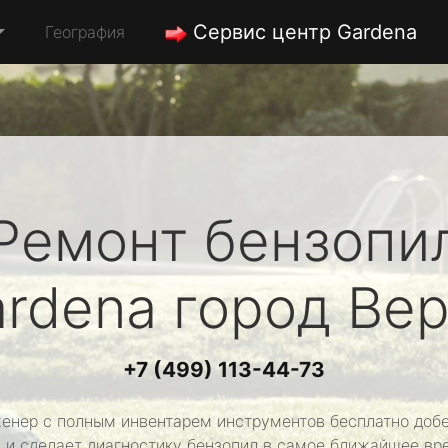
Сервис центр Gardena
География
Ремонт бензопи
rdena
город Ве
+7 (499) 113-44-73
енер с полным инвентарем инструментов бесплатно добе
 и сделает диагностику бензопил в самое ближайшее вр