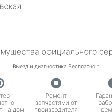
вская
мущества официального се
Выезд и диагностика Бесплатно!*
тер
Ремонт
Гаран
латно
запчастями от
рабо
т на дом
производителя
рем