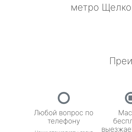
метро Щелко
Преи
Любой вопрос по
Мас
телефону
бесп
выезжае