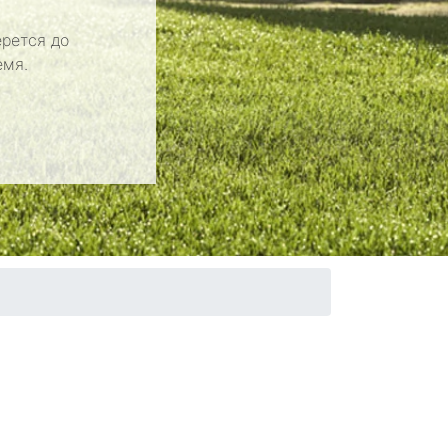
рется до
емя.