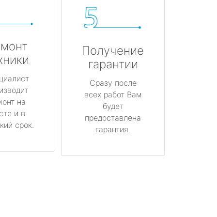
монт
Получение
хники
гарантии
циалист
Сразу после
изводит
всех работ Вам
монт на
будет
сте и в
предоставлена
кий срок.
гарантия.