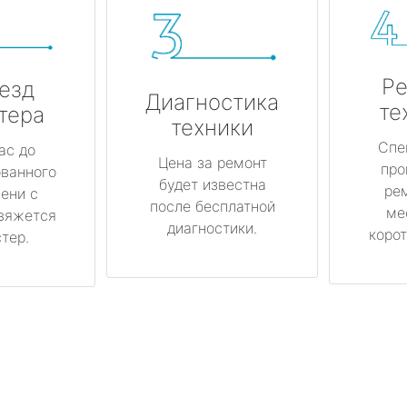
Ре
езд
Диагностика
те
тера
техники
Спе
ас до
Цена за ремонт
про
ованного
будет известна
ре
ени с
после бесплатной
ме
вяжется
диагностики.
корот
тер.