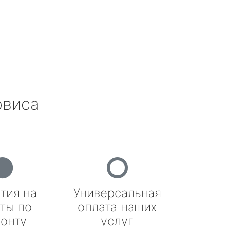
рвиса
тия на
Универсальная
ты по
оплата наших
онту
услуг