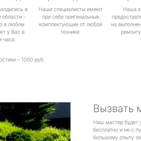
аходились в
Наши специалисты имеют
Наша к
 области -
при себе оригинальные
предоставл
р в любом
комплектующие от любой
на выполнен
ет у Вас в
техники.
ремонту 
и часа.
остики – 1000 руб.
Вызвать 
Наш мастер будет 
бесплатно и не с п
большому опыту за