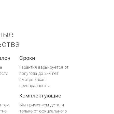
ные
ьства
алон
Сроки
е
Гарантия варьируется от
ости
полугода до 2-х лет
смотря какая
неисправность.
Комплектующие
онтом
Мы применяем детали
тно
только от официального