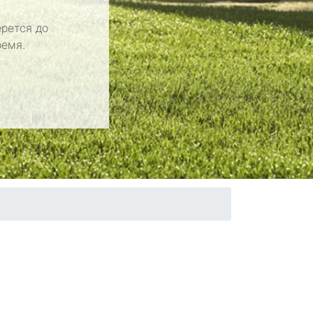
рется до
ремя.