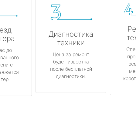
Ре
езд
Диагностика
те
тера
техники
Спе
ас до
Цена за ремонт
про
ованного
будет известна
ре
ени с
после бесплатной
ме
вяжется
диагностики.
корот
тер.