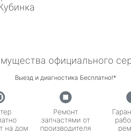
Кубинка
мущества официального се
Выезд и диагностика Бесплатно!*
тер
Ремонт
Гаран
латно
запчастями от
рабо
т на дом
производителя
рем