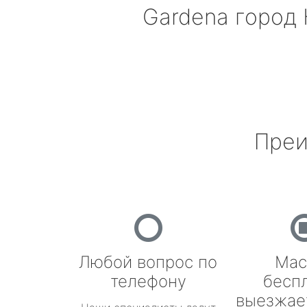
Gardena
город 
Преи
Любой вопрос по
Мас
телефону
бесп
выезжае