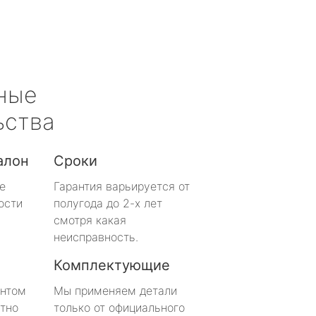
ные
ьства
алон
Сроки
е
Гарантия варьируется от
ости
полугода до 2-х лет
смотря какая
неисправность.
Комплектующие
онтом
Мы применяем детали
тно
только от официального