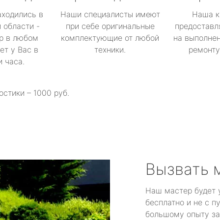
аходились в
Наши специалисты имеют
Наша к
 области -
при себе оригинальные
предоставл
р в любом
комплектующие от любой
на выполнен
ет у Вас в
техники.
ремонту 
и часа.
остики – 1000 руб.
Вызвать 
Наш мастер будет 
бесплатно и не с п
большому опыту за