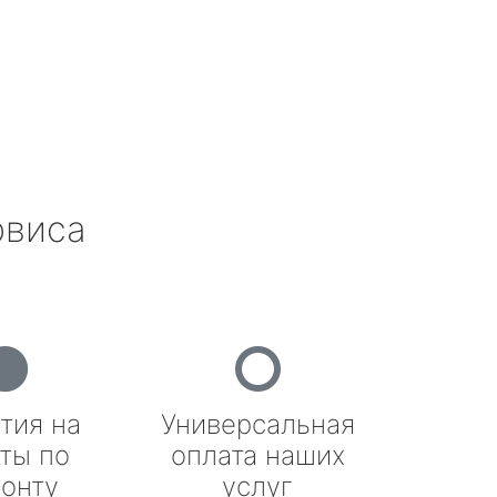
рвиса
тия на
Универсальная
ты по
оплата наших
онту
услуг