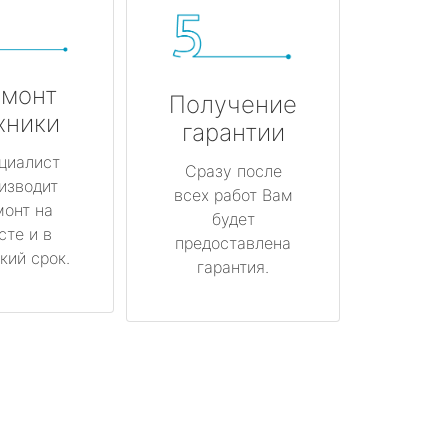
монт
Получение
хники
гарантии
циалист
Сразу после
изводит
всех работ Вам
монт на
будет
сте и в
предоставлена
кий срок.
гарантия.